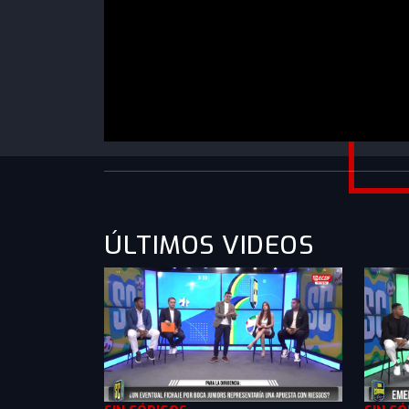
https://www.youtube.com/watch?
v=d1YSMPabBY0&list=PLXMkkrTMSVln8wDw
ÚLTIMOS VIDEOS