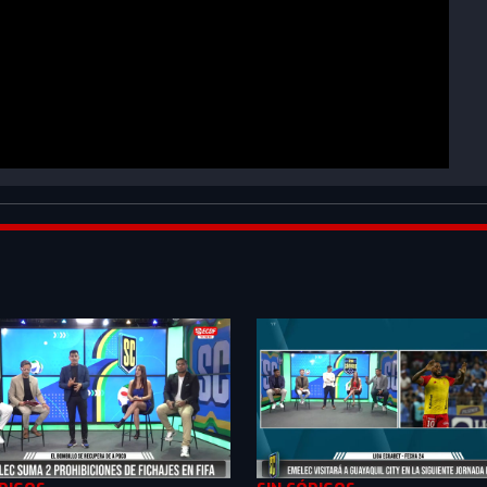
bEAPXSeozPQZ_0CPy&index=2