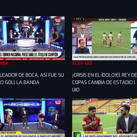
ANDA
ECDF UIO
LEADOR DE BOCA, ASÍ FUE SU
¡CRISIS EN EL ÍDOLO!El REY D
O GOLl LA BANDA
COPAS CAMBIA DE ESTADIO l
UIO