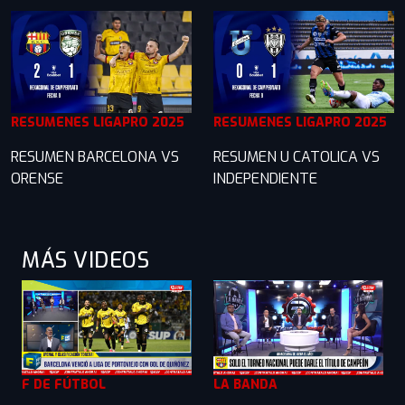
RESUMENES LIGAPRO 2025
RESUMENES LIGAPRO 2025
RESUMEN BARCELONA VS
RESUMEN U CATOLICA VS
ORENSE
INDEPENDIENTE
MÁS VIDEOS
F DE FÚTBOL
LA BANDA