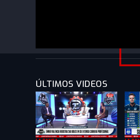
https://www.youtube.com/watch?
v=R0rRYVEITyc&list=PLXMkkrTMSVlk3iqQj6
ÚLTIMOS VIDEOS