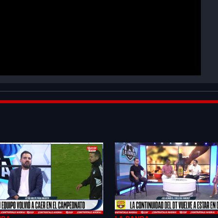
F3vwqgSLgnahoER&index=2