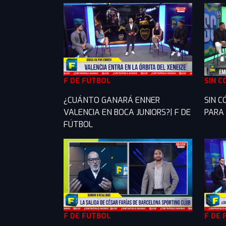
F DE FÚTBOL
SIN C
¿CUÁNTO GANARÁ ENNER
SIN C
VALENCIA EN BOCA JUNIORS?| F DE
PARA 
FÚTBOL
F DE FÚTBOL
F DE 