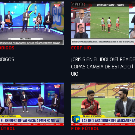
ÓDIGOS
ECDF UIO
ÓDIGOS
¡CRISIS EN EL ÍDOLO!El REY D
COPAS CAMBIA DE ESTADIO l
UIO
FÚTBOL
F DE FÚTBOL