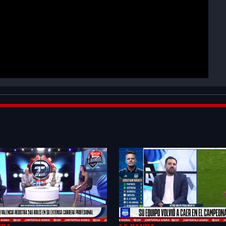
gnahoER&index=5