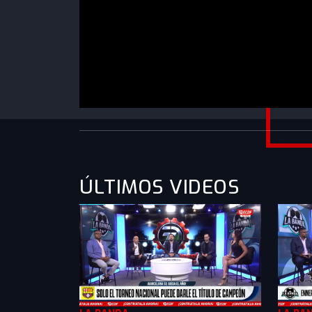
https://www.youtube.com/watch?v=ozRdY-
0MHFc&list=PLXMkkrTMSVlk3iqQj6F3vwqgSL
ÚLTIMOS VIDEOS