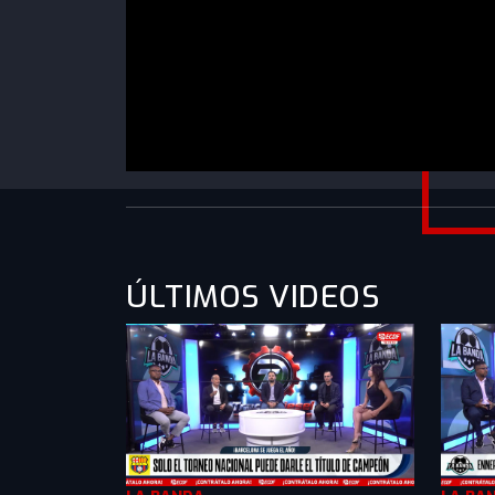
https://www.youtube.com/watch?v=OfvLkP-
uxVs&list=PLXMkkrTMSVlk3iqQj6F3vwqgSLg
ÚLTIMOS VIDEOS