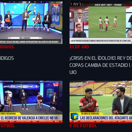
ÓDIGOS
ECDF UIO
ÓDIGOS
¡CRISIS EN EL ÍDOLO!El REY D
COPAS CAMBIA DE ESTADIO l
UIO
FÚTBOL
F DE FÚTBOL