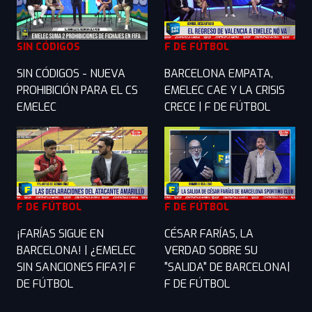
SIN CÓDIGOS
F DE FÚTBOL
SIN CÓDIGOS - NUEVA
BARCELONA EMPATA,
PROHIBICIÓN PARA EL CS
EMELEC CAE Y LA CRISIS
EMELEC
CRECE | F DE FÚTBOL
F DE FÚTBOL
F DE FÚTBOL
¡FARÍAS SIGUE EN
CÉSAR FARÍAS, LA
BARCELONA! | ¿EMELEC
VERDAD SOBRE SU
SIN SANCIONES FIFA?| F
"SALIDA" DE BARCELONA|
DE FÚTBOL
F DE FÚTBOL