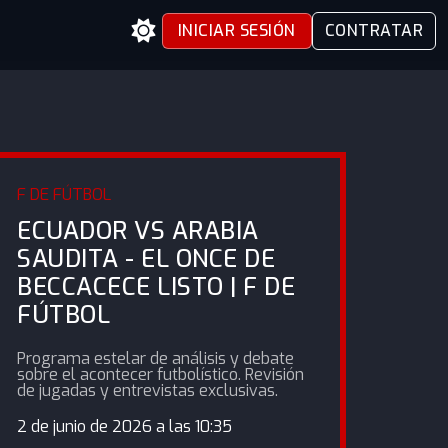
INICIAR SESIÓN
CONTRATAR
F DE FÚTBOL
ECUADOR VS ARABIA
SAUDITA - EL ONCE DE
BECCACECE LISTO | F DE
FÚTBOL
Programa estelar de análisis y debate
sobre el acontecer futbolístico. Revisión
de jugadas y entrevistas exclusivas.
2 de junio de 2026 a las 10:35