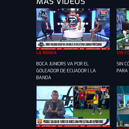
MÁS VIDEOS
LA BANDA
SIN C
BOCA JUNIORS VA POR EL
SIN C
GOLEADOR DE ECUADOR l LA
PARA 
BANDA