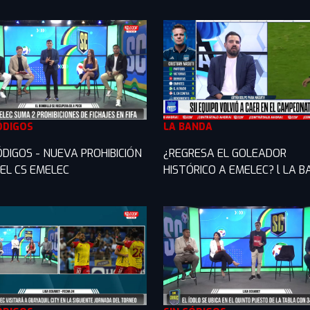
ÓDIGOS
LA BANDA
ÓDIGOS - NUEVA PROHIBICIÓN
¿REGRESA EL GOLEADOR
EL CS EMELEC
HISTÓRICO A EMELEC? l LA 