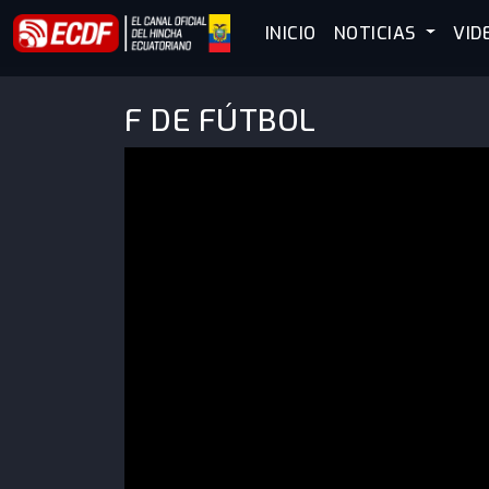
INICIO
NOTICIAS
VID
F DE FÚTBOL