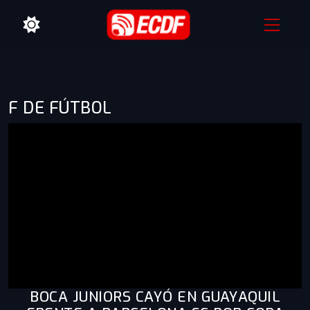
F DE FÚTBOL
BOCA JUNIORS CAYÓ EN GUAYAQUIL