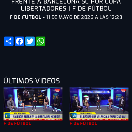
FRENTE A BARCELONA SC POR COPA
LIBERTADORES | F DE FÚTBOL
F DE FÚTBOL
-
11 DE MAYO DE 2026 A LAS 12:23
Share
Facebook
Twitter
WhatsApp
ÚLTIMOS VIDEOS
F DE FÚTBOL
F DE FÚTBOL