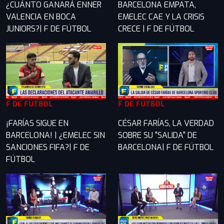
¿CUÁNTO GANARÁ ENNER
BARCELONA EMPATA,
VALENCIA EN BOCA
EMELEC CAE Y LA CRISIS
JUNIORS?| F DE FÚTBOL
CRECE | F DE FÚTBOL
F DE FÚTBOL
F DE FÚTBOL
¡FARÍAS SIGUE EN
CÉSAR FARÍAS, LA VERDAD
BARCELONA! | ¿EMELEC SIN
SOBRE SU "SALIDA" DE
SANCIONES FIFA?| F DE
BARCELONA| F DE FÚTBOL
FÚTBOL