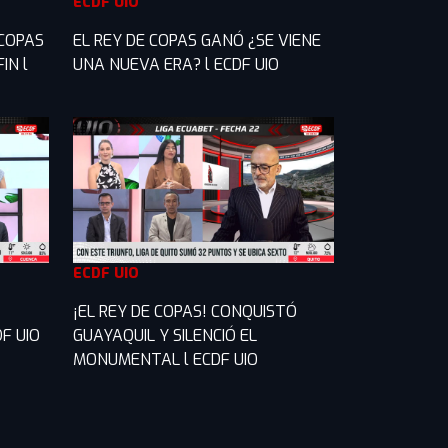
ECDF UIO
 COPAS
EL REY DE COPAS GANÓ ¿SE VIENE
IN l
UNA NUEVA ERA? l ECDF UIO
ECDF UIO
¡EL REY DE COPAS! CONQUISTÓ
F UIO
GUAYAQUIL Y SILENCIÓ EL
MONUMENTAL l ECDF UIO