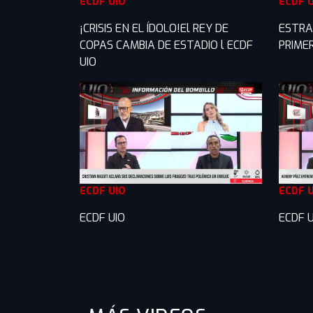
ECDF UIO
ECDF 
¡CRISIS EN EL ÍDOLO!El REY DE
ESTRA
COPAS CAMBIA DE ESTADIO l ECDF
PRIME
UIO
ECDF UIO
ECDF 
ECDF UIO
ECDF U