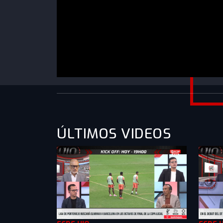
https://www.youtube.com/watch?v=jEBPO6-
0saQ&list=PLXMkkrTMSVllabXoUlLQlByZn4rX
ÚLTIMOS VIDEOS