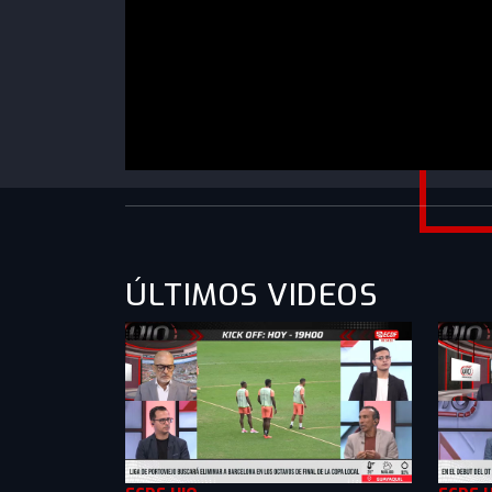
https://www.youtube.com/watch?
v=eqAjxWQcL5A&list=PLXMkkrTMSVllabXoUlL
ÚLTIMOS VIDEOS