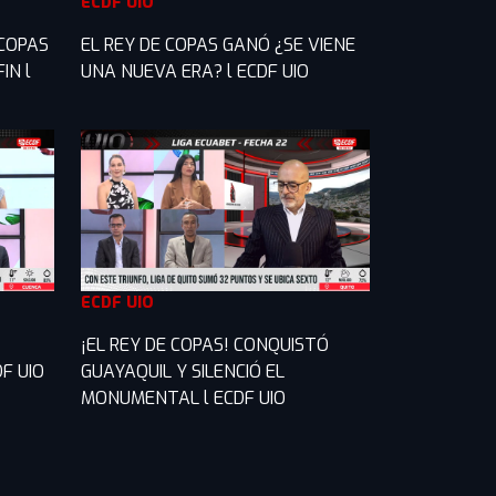
ECDF UIO
 COPAS
EL REY DE COPAS GANÓ ¿SE VIENE
IN l
UNA NUEVA ERA? l ECDF UIO
ECDF UIO
¡EL REY DE COPAS! CONQUISTÓ
F UIO
GUAYAQUIL Y SILENCIÓ EL
MONUMENTAL l ECDF UIO