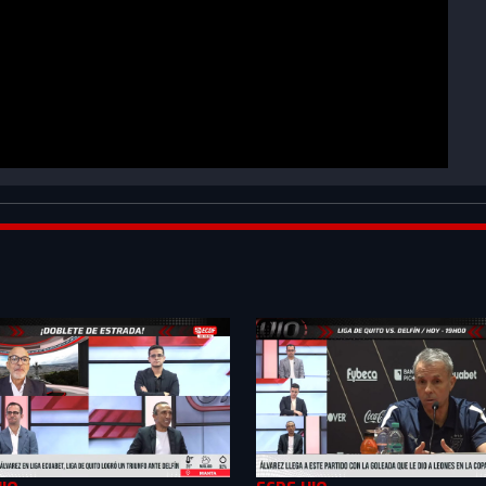
QlByZn4rXkZ1B_&index=11