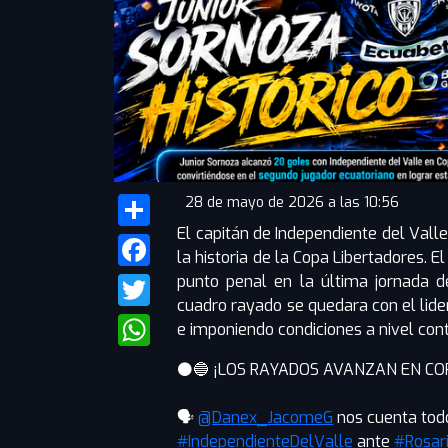
28 de mayo de 2026 a las 10:56
El capitán de Independiente del Valle
Share
la historia de la Copa Libertadores. 
Facebook
punto penal en la última jornada d
cuadro rayado se quedara con el lid
Twitter
e imponiendo condiciones a nivel cont
WhatsApp
⚫️🔵 ¡LOS RAYADOS AVANZAN EN CO
🗣️
@Danex_JacomeG
nos cuenta todo
#IndependienteDelValle
ante
#Rosar