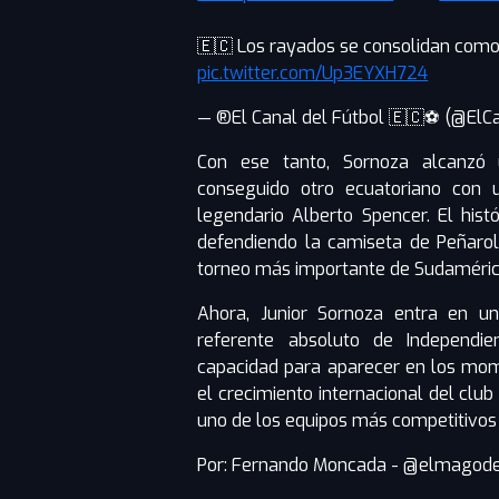
🇪🇨 Los rayados se consolidan como 
pic.twitter.com/Up3EYXH724
— ®El Canal del Fútbol 🇪🇨⚽ (@ElC
Con ese tanto, Sornoza alcanzó 
conseguido otro ecuatoriano con 
legendario Alberto Spencer. El hist
defendiendo la camiseta de Peñarol,
torneo más importante de Sudaméric
Ahora, Junior Sornoza entra en u
referente absoluto de Independie
capacidad para aparecer en los mom
el crecimiento internacional del cl
uno de los equipos más competitivos 
Por: Fernando Moncada - @elmagodel