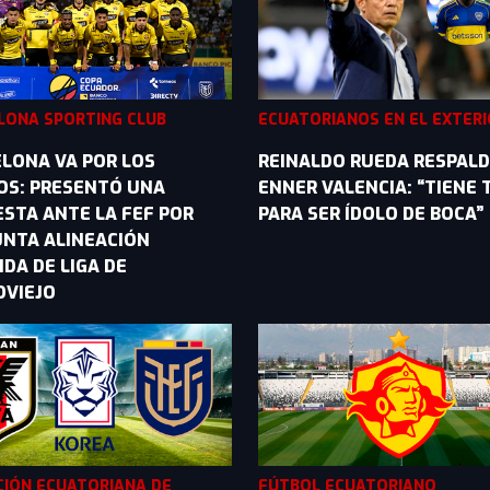
LONA SPORTING CLUB
ECUATORIANOS EN EL EXTER
LONA VA POR LOS
REINALDO RUEDA RESPALD
OS: PRESENTÓ UNA
ENNER VALENCIA: “TIENE
STA ANTE LA FEF POR
PARA SER ÍDOLO DE BOCA”
NTA ALINEACIÓN
IDA DE LIGA DE
OVIEJO
CIÓN ECUATORIANA DE
FÚTBOL ECUATORIANO