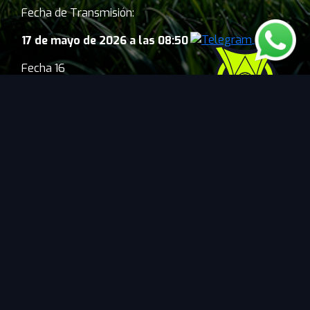
Fecha de Transmisión:
17 de mayo de 2026 a las 08:50
Fecha 16
Estadio : Urbano Caldeira
Torneo: BRASILEIRAO BETANO 2026
La liga de Brasil donde militan varios
ecuatorianos como Gonzalo Plata,
Robert Arboleda, Alan Franco y figuras
de talla mundial.
Términos y Condiciones
|
Centro de Ayuda
|
Políticas
de Privacidad
|
Contáctanos