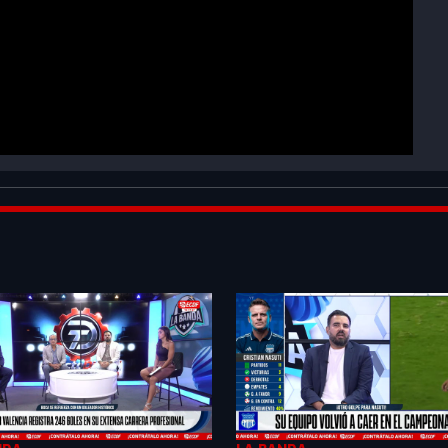
F3vwqgSLgnahoER&index=8