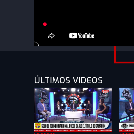
https://www.youtube.com/watch?
v=fAsqv8XV7DI&list=PLXMkkrTMSVlk3iqQj6
ÚLTIMOS VIDEOS