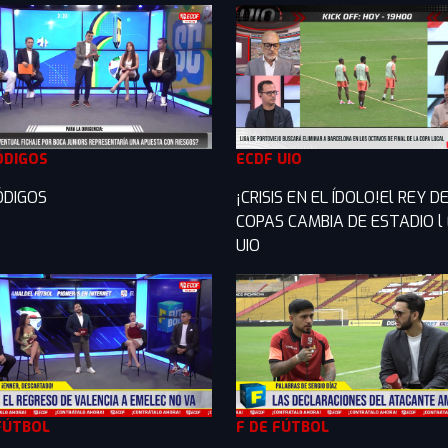
ÓDIGOS
ECDF UIO
ÓDIGOS
¡CRISIS EN EL ÍDOLO!El REY D
COPAS CAMBIA DE ESTADIO l
UIO
FÚTBOL
F DE FÚTBOL