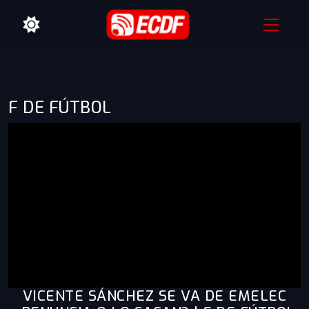
F DE FÚTBOL
VICENTE SÁNCHEZ SE VA DE EMELEC