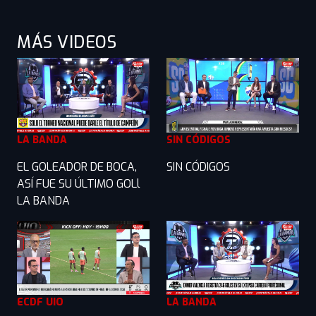
MÁS VIDEOS
LA BANDA
SIN CÓDIGOS
EL GOLEADOR DE BOCA,
SIN CÓDIGOS
ASÍ FUE SU ÚLTIMO GOLl
LA BANDA
ECDF UIO
LA BANDA