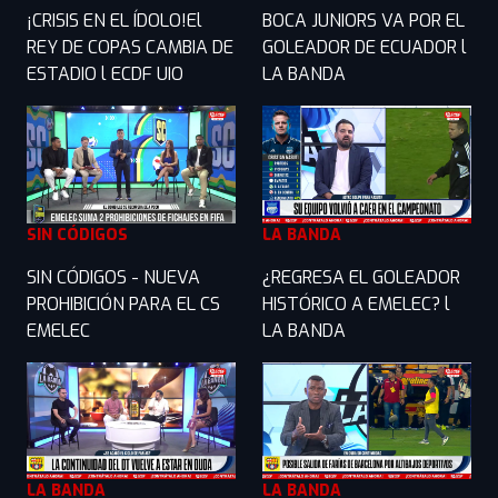
¡CRISIS EN EL ÍDOLO!El
BOCA JUNIORS VA POR EL
REY DE COPAS CAMBIA DE
GOLEADOR DE ECUADOR l
ESTADIO l ECDF UIO
LA BANDA
SIN CÓDIGOS
LA BANDA
SIN CÓDIGOS - NUEVA
¿REGRESA EL GOLEADOR
PROHIBICIÓN PARA EL CS
HISTÓRICO A EMELEC? l
EMELEC
LA BANDA
LA BANDA
LA BANDA