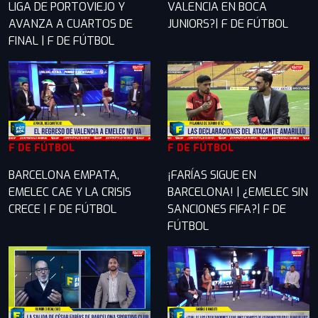
LIGA DE PORTOVIEJO Y
VALENCIA EN BOCA
AVANZA A CUARTOS DE
JUNIORS?| F DE FÚTBOL
FINAL | F DE FÚTBOL
F DE FÚTBOL
F DE FÚTBOL
BARCELONA EMPATA,
¡FARÍAS SIGUE EN
EMELEC CAE Y LA CRISIS
BARCELONA! | ¿EMELEC SIN
CRECE | F DE FÚTBOL
SANCIONES FIFA?| F DE
FÚTBOL