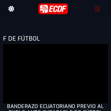
F DE FÚTBOL
BANDERAZO ECUATORIANO PREVIO AL