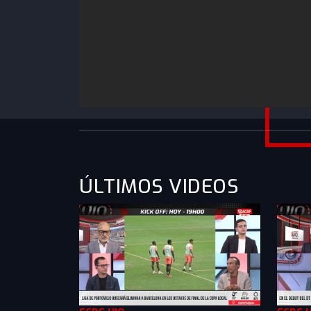
https://www.youtube.com/watch?
v=jLrJFnW9x_s&list=PLXMkkrTMSVllabXoUlL
ÚLTIMOS VIDEOS