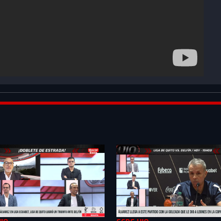
QlByZn4rXkZ1B_&index=10