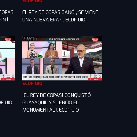
ECDF UIO
 COPAS
EL REY DE COPAS GANÓ ¿SE VIENE
IN l
UNA NUEVA ERA? l ECDF UIO
ECDF UIO
¡EL REY DE COPAS! CONQUISTÓ
F UIO
GUAYAQUIL Y SILENCIÓ EL
MONUMENTAL l ECDF UIO