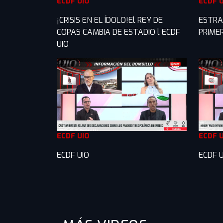
ECDF UIO
ECDF 
¡CRISIS EN EL ÍDOLO!El REY DE
ESTRA
COPAS CAMBIA DE ESTADIO l ECDF
PRIME
UIO
ECDF UIO
ECDF 
ECDF UIO
ECDF U