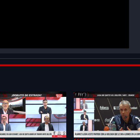
S-
B_&index=2