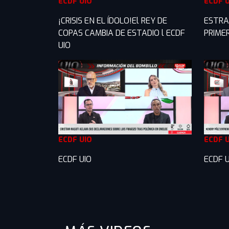
ECDF UIO
ECDF 
¡CRISIS EN EL ÍDOLO!El REY DE
ESTRA
COPAS CAMBIA DE ESTADIO l ECDF
PRIME
UIO
ECDF UIO
ECDF 
ECDF UIO
ECDF U