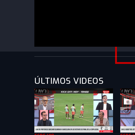
https://www.youtube.com/watch?v=U64q9ivn
g&list=PLXMkkrTMSVllabXoUlLQlByZn4rXkZ1
ÚLTIMOS VIDEOS