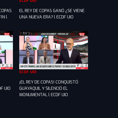
ECDF UIO
 COPAS
EL REY DE COPAS GANÓ ¿SE VIENE
IN l
UNA NUEVA ERA? l ECDF UIO
ECDF UIO
¡EL REY DE COPAS! CONQUISTÓ
F UIO
GUAYAQUIL Y SILENCIÓ EL
MONUMENTAL l ECDF UIO